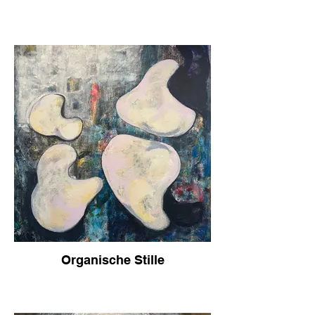
Das Gemälde ist nicht nur eine visuelle
Darstellung von Berlin und der Beatles,
sondern auch eine Reflexion über die
Beziehung zwischen Kunst und
Gesellschaft. Es stellt die Frage, wie Kunst
das Leben und die Kultur einer Stadt
beeinflussen und formen kann.
Insgesamt ist "BERLIN BEATLES ART" ein
fesselndes Kunstwerk, das die Essenz
Berlins auf eindrucksvolle Weise einfängt.
Es ist eine visuelle Symphonie, die die
Vielfalt, Dynamik und kulturelle Vitalität
Berlins feiert.
Organische Stille