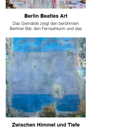
Berlin Beatles Art
Das Gemälde zeigt den berühmten
Berliner Bär, den Fernsehturm und das
Brandenburger Tor. Diese Wahrzeichen
Berlins sind nicht nur architektonische
Symbole, sondern auch ikonische Zeichen
der Identität und Geschichte der Stadt. Sie
stehen für die ständige Entwicklung und
Transformation Berlins und seiner
Bewohner.
Im Zentrum des Gemäldes ist eine Szene
zu sehen, die an das berühmte Beatles-
Albumcover "Abbey Road" erinnert.
Menschen überqueren einen
Zebrastreifen, eine Szene, die in ihrer
Alltäglichkeit eine tiefe Symbolkraft besitzt.
Sie verkörpert den Rhythmus des
städtischen Lebens, die Interaktion von
Menschen und die Harmonie des
Zusammenlebens in der Stadt.
Zwischen Himmel und Tiefe