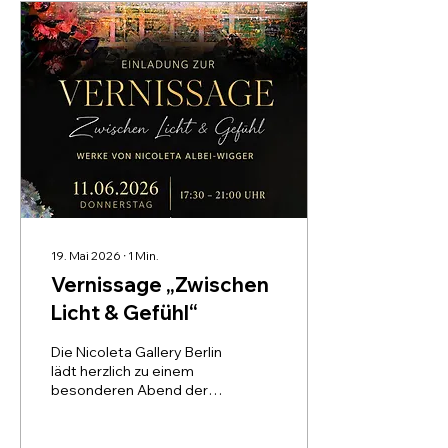
Werken lässt Nicoleta
Albei-Wigger Natur und
Fantasie miteinander
verschmelzen. Die
Künstlerin ist anwesend
und freut sich auf den
persönlichen Austausch
mit Ihnen. Ort der
Ausstellung: EDELSTOFF
Kurfürstendamm 199
10719 Berlin
19. Mai 2026
∙
1
Min.
Vernissage „Zwischen
Licht & Gefühl“
Die Nicoleta Gallery Berlin
lädt herzlich zu einem
besonderen Abend der
zeitgenössischen Kunst
ein. Die Ausstellung zeigt
neue Werke von Nicoleta