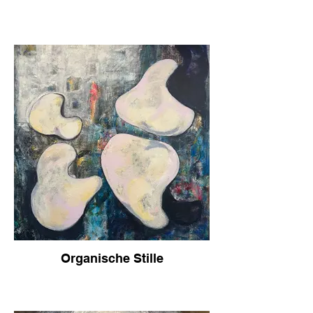
Das Gemälde ist nicht nur eine visuelle
Darstellung von Berlin und der Beatles,
sondern auch eine Reflexion über die
Beziehung zwischen Kunst und
Gesellschaft. Es stellt die Frage, wie Kunst
das Leben und die Kultur einer Stadt
beeinflussen und formen kann.
Insgesamt ist "BERLIN BEATLES ART" ein
fesselndes Kunstwerk, das die Essenz
Berlins auf eindrucksvolle Weise einfängt.
Es ist eine visuelle Symphonie, die die
Vielfalt, Dynamik und kulturelle Vitalität
Berlins feiert.
Organische Stille