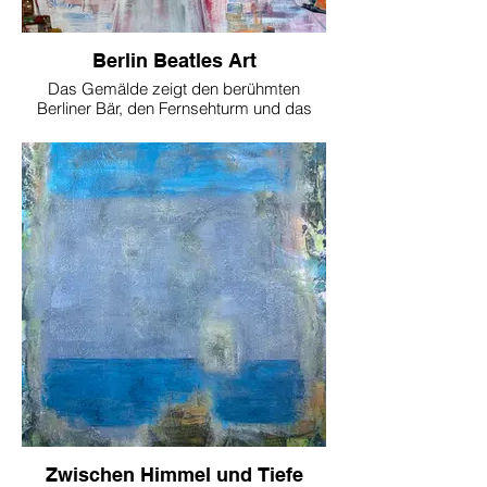
Berlin Beatles Art
Das Gemälde zeigt den berühmten
Berliner Bär, den Fernsehturm und das
Brandenburger Tor. Diese Wahrzeichen
Berlins sind nicht nur architektonische
Symbole, sondern auch ikonische Zeichen
der Identität und Geschichte der Stadt. Sie
stehen für die ständige Entwicklung und
Transformation Berlins und seiner
Bewohner.
Im Zentrum des Gemäldes ist eine Szene
zu sehen, die an das berühmte Beatles-
Albumcover "Abbey Road" erinnert.
Menschen überqueren einen
Zebrastreifen, eine Szene, die in ihrer
Alltäglichkeit eine tiefe Symbolkraft besitzt.
Sie verkörpert den Rhythmus des
städtischen Lebens, die Interaktion von
Menschen und die Harmonie des
Zusammenlebens in der Stadt.
Zwischen Himmel und Tiefe