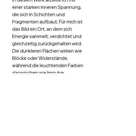
einer starken inneren Spannung,
die sich in Schichten und
Fragmenten aufbaut. Für mich ist
das Bild ein Ort, an dem sich
Energie sammelt, verdichtet und
gleichzeitig zurückgehalten wird.
Die dunkleren Flächen wirken wie
Blöcke oder Widerstände,
während die leuchtenden Farben
dazwischen wie Impulse
aufbrechen, fast wie kurze
Momente von Bewegung oder
Emotion.
Ich sehe dieses Bild als einen
Zustand von konzentrierter Kraft,
kurz bevor sie sich