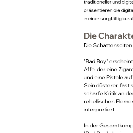
traditioneller und dig
präsentieren die digi
in einer sorgfältig kur
Die Charakt
Die Schattenseiten
"Bad Boy" erscheint 
Affe, der eine Zigar
und eine Pistole auf
Sein düsterer, fast si
scharfe Kritik an d
rebellischen Elemen
interpretiert.
In der Gesamtkompos