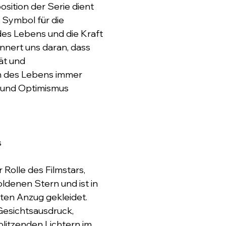
ition der Serie dient 
 Symbol für die 
es Lebens und die Kraft 
innert uns daran, dass 
ät und 
 des Lebens immer 
t und Optimismus 
s
r Rolle des Filmstars, 
ldenen Stern und ist in 
oten Anzug gekleidet. 
Gesichtsausdruck, 
blitzenden Lichtern im 