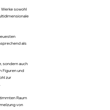
ie Werke sowohl 
ultidimensionale 
neuesten 
ansprechend als 
ne, sondern auch 
n Figuren und 
hl zur 
.
estimmten Raum 
chmelzung von 