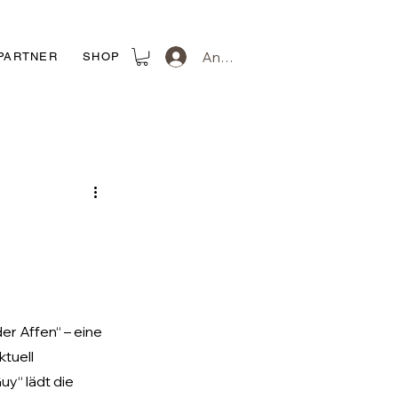
Anmelden
PARTNER
SHOP
r Affen“ – eine 
tuell 
y“ lädt die 