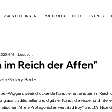
AUSSTELLUNGEN
PORTFOLIO
NFT+
EVENTS
2023
4 Min. Lesezeit
n im Reich der Affen"
5
leta Gallery Berlin
lbei-Wiggers beeindruckende Kunstreihe „Einstein im Reich de
 aus traditioneller und digitaler Kunst, die visuell und intellek
matischen Affen-Protagonisten wie „Bad Boy“ und „Mr. Nice Gu