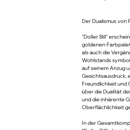
Der Dualismus von 
"Doller Bill" erschei
goldenen Farbpalet
als auch die Vergäng
Wohlstands symbolis
auf seinem Anzug u
Gesichtsausdruck, 
Freundlichkeit und G
über die Dualität d
und die inhärente G
Oberflächlichkeit g
In der Gesamtkompos