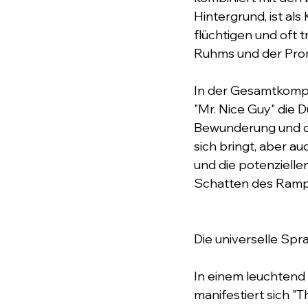
Hintergrund, ist al
flüchtigen und oft 
Ruhms und der Prom
In der Gesamtkompos
"Mr. Nice Guy" die D
Bewunderung und da
sich bringt, aber au
und die potenziellen 
Schatten des Rampe
Die universelle Spr
In einem leuchtend
manifestiert sich "Th