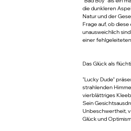
"Bad Boy" als ein 
die dunkleren Aspe
Natur und der Gesell
Frage auf, ob diese
unausweichlich sind
einer fehlgeleiteten
Das Glück als flüch
"Lucky Dude" präsen
strahlenden Himmelb
vierblättriges Kleeb
Sein Gesichtsausdru
Unbeschwertheit, ve
Glück und Optimism