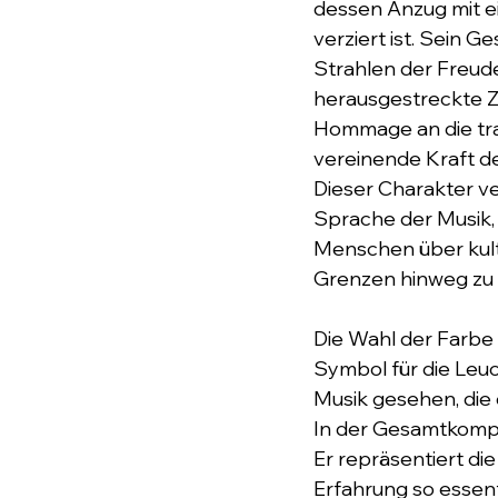
dessen Anzug mit e
verziert ist. Sein Ge
Strahlen der Freude
herausgestreckte Zu
Hommage an die tra
vereinende Kraft der
Dieser Charakter ve
Sprache der Musik, d
Menschen über kultu
Grenzen hinweg zu 
﻿Die Wahl der Farbe 
Symbol für die Leuc
Musik gesehen, die 
In der Gesamtkompos
Er repräsentiert di
Erfahrung so essenti