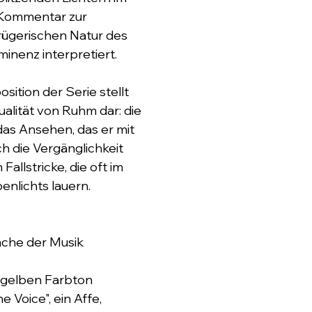
s Kommentar zur 
trügerischen Natur des 
inenz interpretiert.
ition der Serie stellt 
ualität von Ruhm dar: die 
s Ansehen, das er mit 
ch die Vergänglichkeit 
Fallstricke, die oft im 
nlichts lauern.
ache der Musik
 gelben Farbton 
e Voice", ein Affe, 