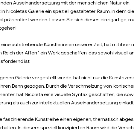
henden Auseinandersetzung mit der menschlichen Natur ein.
in Nicoletas Galerie ein speziell gestalteter Raum, in dem d
tal präsentiert werden. Lassen Sie sich dieses einzigartige, m
ntgehen!
 eine aufstrebende Künstlerinnen unserer Zeit, hat mit ihrer 
im Reich der Affen " ein Werk geschaffen, das sowohl visuell 
usfordernd ist.
 eigenen Galerie vorgestellt wurde, hat nicht nur die Kunstsze
n ihren Bann gezogen. Durch die Verschmelzung von ikonische
nten hat Nicoleta eine visuelle Syntax geschaffen, die sowo
ung als auch zur intellektuellen Auseinandersetzung einlädt
e faszinierende Kunstreihe einen eigenen, thematisch abg
erhalten. In diesem speziell konzipierten Raum wird die Vers