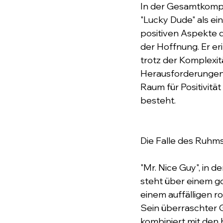
In der Gesamtkompos
"Lucky Dude" als ein
positiven Aspekte d
der Hoffnung. Er er
trotz der Komplexit
Herausforderungen
Raum für Positivitä
besteht.
Die Falle des Ruhm
"Mr. Nice Guy", in de
steht über einem go
einem auffälligen r
Sein überraschter 
kombiniert mit den 